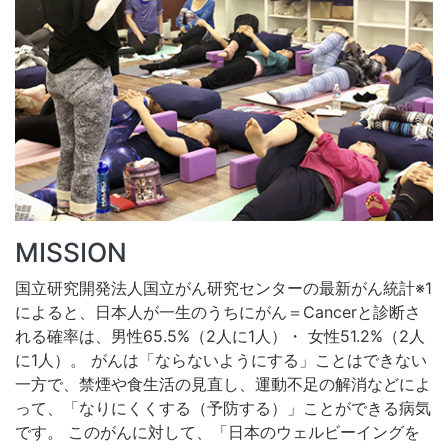
MISSION
国立研究開発法人国立がん研究センターの最新がん統計※1
によると、日本人が一生の
うちにがん＝Cancerと診断さ
れる確率は、男性65.5%（2人に1人）・ 女性51.2%（2人
に1人）。
がんは「ならないようにする」ことはできない
一方で、禁煙や食生活の見直し、
運動不足の解消などによ
って、「なりにくくする（予防する）」ことができる病気
です。
このがんに対して、「日本のウェルビーイングを